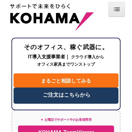
TOP
最新情報
そのオフィス、稼ぐ武器に。
サービス案内
IT導入支援事業者｜
クラウド導入から
IT機器導入・デジタル化支援
オフィス家具までワンストップ
情報セキュリティ・保守サポート
まるごと相談してみる
オフィスデザイン・空間設計
ご注文はこちらから
オフィス用品調達・業務サポート
導入事例
▼ お電話でサポート中のお客様専用
企業情報
KOHAMA TeamViewer