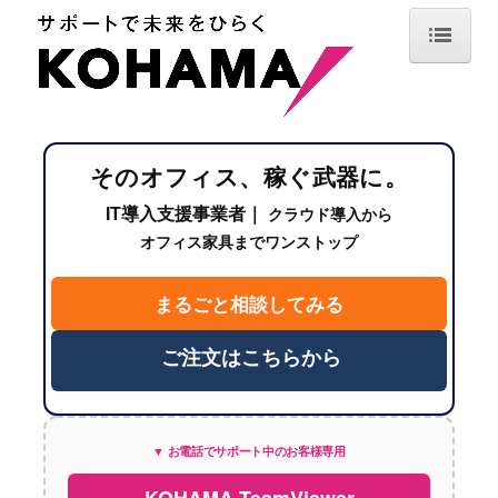
TOP
最新情報
そのオフィス、稼ぐ武器に。
サービス案内
IT導入支援事業者｜
クラウド導入から
IT機器導入・デジタル化支援
オフィス家具までワンストップ
情報セキュリティ・保守サポート
まるごと相談してみる
オフィスデザイン・空間設計
ご注文はこちらから
オフィス用品調達・業務サポート
導入事例
▼ お電話でサポート中のお客様専用
企業情報
KOHAMA TeamViewer