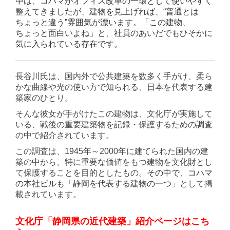
中は、
コハマがオフィス改革の一環として使いやすく
整えてきましたが、
建物を見上げれば、
“
普通とは
ちょっと違う
”
雰囲気が漂います。
「この建物、
ちょっと面白いよね」と、社員のあいだでもひそかに
気に入られている存在です。
長谷川氏は、国内外で公共建築を数多く手がけ、柔ら
かな曲線や光の使い方で知られる、日本を代表する建
築家のひとり。
そんな彼女が手がけたこの建物は、文化庁が実施して
いる、戦後の重要建築物を記録・保護するための調査
の中で紹介されています。
この調査は、
1945
年～
2000
年に建てられた国内の建
築の中から、特に重要な価値をもつ建物を文化財とし
て保護することを目的としたもの。
その中で、コハマ
の本社ビルも「
静岡を代表する建物の一つ
」として掲
載されています。
文化庁「静岡県の近代建築」紹介ページはこち