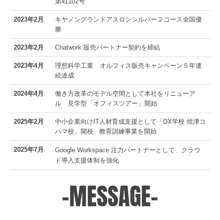
第
41102
号
2023年2
月
キヤノングランドアスロンシルバー２コース全国優
勝
2023年2月
Chatwork 販売パートナー契約を締結
2023年4月
理想科学工業 オルフィス販売キャンペーン５年連
続達成
2024年4月
働き方改革のモデル空間として本社をリニューア
ル 見学型「オフィスツアー」開始
2025年2月
中小企業向けIT人材育成支援として「DX学校 焼津コ
ハマ校」開校 教育訓練事業を開始
2025年7月
Google Workspace 注力パートナーとして、クラウ
ド導入支援体制を強化
-MESSAGE-