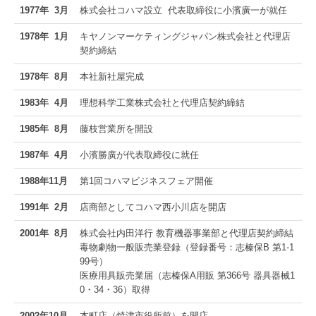
1977年 3月
株式会社コハマ設立
代表取締役に小濱廣一が就任
1978年 1月
キヤノンマーケティングジャパン株式会社と代理店
契約締結
1978年 8月
本社新社屋完成
1983年 4月
理想科学工業株式会社と代理店契約締結
1985年 8月
藤枝営業所を開設
1987年 4月
小濱勝廣が代表取締役に就任
1988年11月
第1回コハマビジネスフェア開催
1991年 2月
店商部としてコハマ西小川店を開店
2001年 8月
株式会社内田洋行 教育機器事業部と代理店契約締結
毒物劇物一般販売業登録（登録番号：志榛保B 第1-1
99号）
医療用具販売業届（志榛保A用販 第366号 器具器械1
0・34・36）
取得
2002年10月
本町店（焼津市役所前）を開店