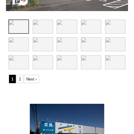
1
2
Next ›