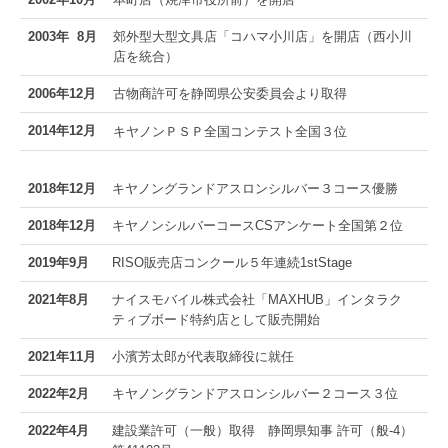
2003年 8月
郊外型大型文具店「コハマ小川店」を開店（西小川
店を統合）
2006年12
月
古物商許可を静岡県公安委員会より取得
2014年12
月
キヤノンＰＳＰ全国コンテスト全国３位
2018年12
月
キヤノングランドアスロンシルバー３コース優勝
2018年12
月
キヤノンシルバーコースCSアンケート全国第２位
2019年9
月
RISO販売店コンクール５年連続1stStage
2021年8月
ナイスモバイル株式会社「MAXHUB」インタラク
ティブボード特約店として販売開始
2021年11月
小濱芳太郎が代表取締役に就任
2022年2月
キヤノングランドアスロンシルバー２コース３位
2022年4月
建設業許可（一般）取得 静岡県知事 許可
（
般
-4
）