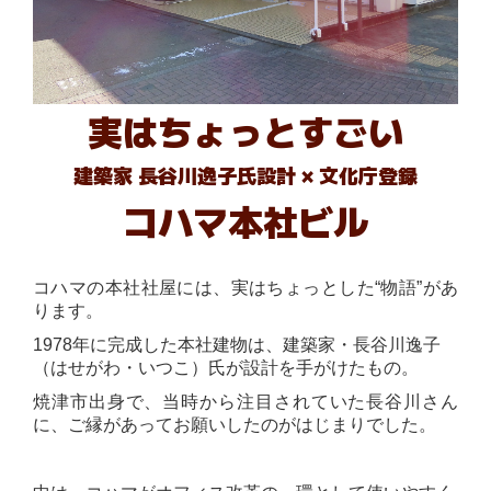
実はちょっとすごい
建築家 長谷川
逸子
氏設計
×
文化庁登録
コハマ本社ビル
コハマの本社社屋には、実はちょっとした
“
物語
”
があ
ります。
1978
年に完成した
本社建物は、建築家・
長谷川逸子
（はせがわ・いつこ）氏
が設計を手がけたもの。
焼津市出身で、当時から注目されていた長谷川さん
に、
ご縁があってお願いした
のがはじまりでした。