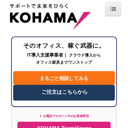
TOP
最新情報
そのオフィス、稼ぐ武器に。
サービス案内
IT導入支援事業者｜
クラウド導入から
IT機器導入・デジタル化支援
オフィス家具までワンストップ
情報セキュリティ・保守サポート
まるごと相談してみる
オフィスデザイン・空間設計
ご注文はこちらから
オフィス用品調達・業務サポート
導入事例
▼ お電話でサポート中のお客様専用
企業情報
KOHAMA TeamViewer